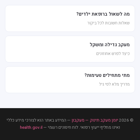
מה לשאול ברופאת ילדים?
שאלות חשובות לכל ביקור
מעקב גדילה ומשקל
כיצד לפרש אחוזונים
מתי מתחילים טעימות?
מדריך מלא לפי גיל
© 2026
יומן מעקב תינוק — מעקבון
— המידע באתר הוא לצורכי מידע כללי
ואינו מחליף ייעוץ רפואי. לוח חיסונים רשמי —
health.gov.il