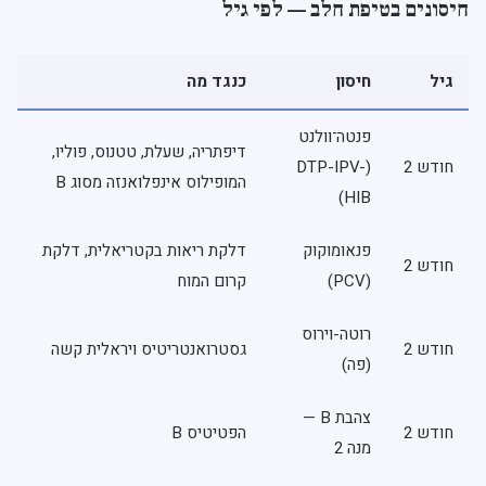
חיסונים בטיפת חלב — לפי גיל
גיל
חיסון
כנגד מה
פנטה־וולנט
דיפתריה, שעלת, טטנוס, פוליו,
חודש 2
(DTP-IPV-
המופילוס אינפלואנזה מסוג B
HIB)
פנאומוקוק
דלקת ריאות בקטריאלית, דלקת
חודש 2
(PCV)
קרום המוח
רוטה-וירוס
חודש 2
גסטרואנטריטיס ויראלית קשה
(פה)
צהבת B —
חודש 2
הפטיטיס B
מנה 2